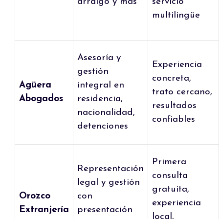
arraigo y más
servicio
multilingüe
Asesoría y
Experiencia
gestión
concreta,
Agüera
integral en
trato cercano,
Abogados
residencia,
resultados
nacionalidad,
confiables
detenciones
Primera
Representación
consulta
legal y gestión
gratuita,
Orozco
con
experiencia
Extranjería
presentación
local,